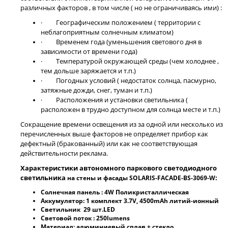
различных факторов , в том числе ( но не ограничиваясь ими) :
· Географическим положением ( территории с
неблагоприятным солнечным климатом)
· Временем года (уменьшения светового дня в
зависимости от времени года)
· Температурой окружающей среды (чем холоднее ,
тем дольше заряжается и т.п.)
· Погодных условий ( недостаток солнца, пасмурно,
затяжные дожди, снег, туман и т.п.)
· Расположения и установки светильника (
расположен в трудно доступном для солнца месте и т.п.)
Сокращение времени освещения из за одной или несколько из
перечисленных выше факторов не определяет прибор как
дефектный (бракованный) или как не соответствующая
действительности реклама.
Характеристики автономного паркового светодиодного
светильника
:
на стены и фасады SOLARIS-FACADE-BS-3069-W
Солнечная панель : 4W Поликристаллическая
Аккумулятор: 1 комплект 3.7V, 4500mAh литий-ионный
Светильник 29 шт.LED
Световой поток : 250lumens
Материал: алюминиевый сплав + стекло