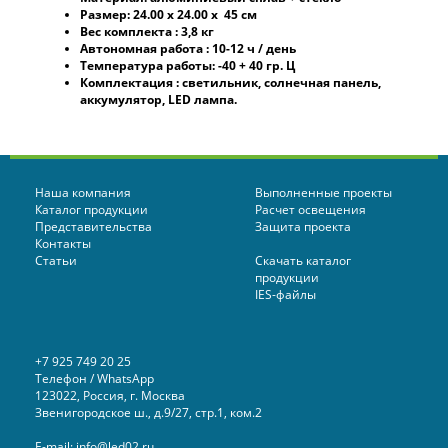
Размер: 24.00 х 24.00 х 45 см
Вес комплекта : 3,8 кг
Автономная работа : 10-12 ч / день
Температура работы: -40 + 40 гр. Ц
Комплектация : светильник, солнечная панель,
аккумулятор, LED лампа.
Наша компания
Выполненные проекты
Каталог продукции
Расчет освещения
Представительства
Защита проекта
Контакты
Статьи
Скачать каталог
продукции
IES-файлы
+7 925 749 20 25
Телефон / WhatsApp
123022, Россия, г. Москва
Звенигородское ш., д.9/27, стр.1, ком.2
E-mail:
info@led02.ru