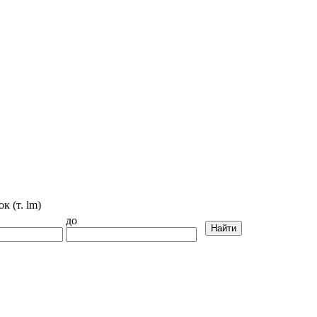
к (т. lm)
до