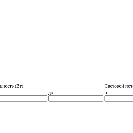
ность (Вт)
Световой пото
до
от