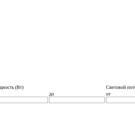
ность (Вт)
Световой пото
до
от