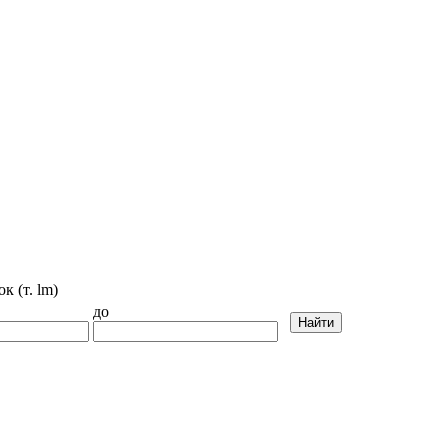
к (т. lm)
до