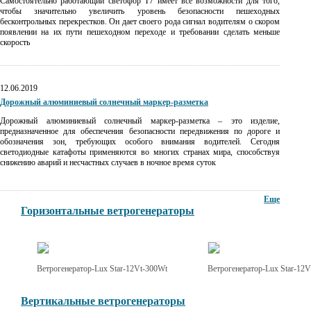
Самостоятельно работающий светофор Т7 имеет все возможности для того,
чтобы значительно увеличить уровень безопасности пешеходных
бесконтрольных перекрестков. Он дает своего рода сигнал водителям о скором
появлении на их пути пешеходном переходе и требовании сделать меньше
скорость
12.06.2019
Дорожный алюминиевый солнечный маркер-разметка
Дорожный алюминиевый солнечный маркер-разметка – это изделие,
предназначенное для обеспечения безопасности передвижения по дороге и
обозначения зон, требующих особого внимания водителей. Сегодня
светодиодные катафоты применяются во многих странах мира, способствуя
снижению аварий и несчастных случаев в ночное время суток
Еще
Горизонтальные ветрогенераторы
Ветрогенератор-Lux Star-12Vt-300Wt
Ветрогенератор-Lux Star-12
Вертикальные ветрогенераторы