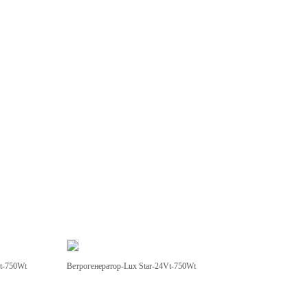
Vt-750Wt
Ветрогенератор-Lux Star-24Vt-750Wt