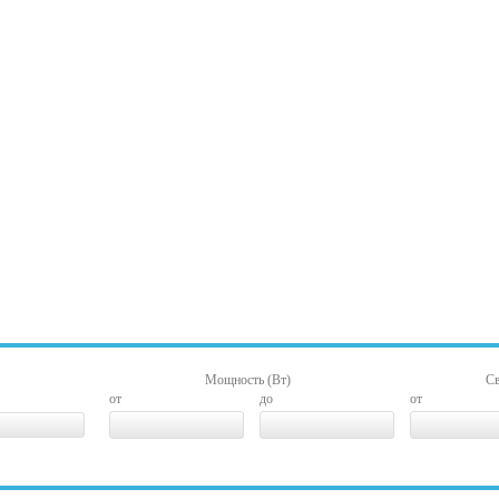
Мощность (Вт)
Св
от
до
от