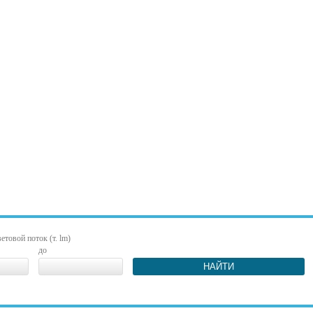
етовой поток (т. lm)
до