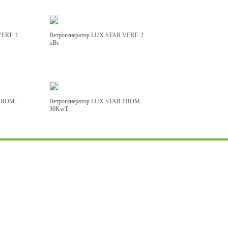
VERT- 1
Ветрогенератор LUX STAR VERT- 2
кВт
 PROM-
Ветрогенератор LUX STAR PROM-
30KwT
+7 925 749 20 25
Телефон / WhatsApp
123022, Россия, г. Москва
Звенигородское ш., д.9/27, стр.1, ком.2
E-mail:
info@led02.ru