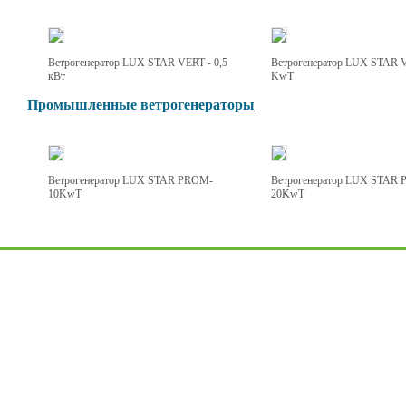
Ветрогенератор LUX STAR VERT - 0,5
Ветрогенератор LUX STAR 
кВт
KwT
Промышленные ветрогенераторы
Ветрогенератор LUX STAR PROM-
Ветрогенератор LUX STAR
10KwT
20KwT
Наша компания
Выполненные проекты
Каталог продукции
Расчет освещения
Представительства
Защита проекта
Контакты
Статьи
Скачать каталог продукции
IES-файлы